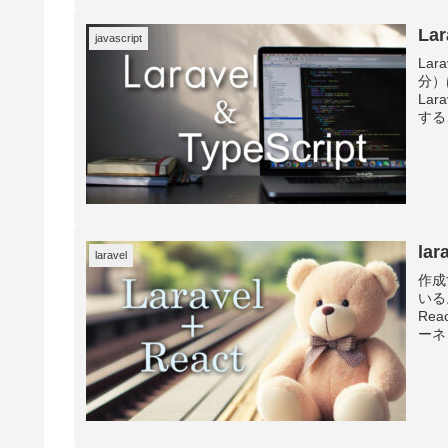
La
javascript
La
分）
La
する
la
laravel
作成す
いる
Re
ーネ