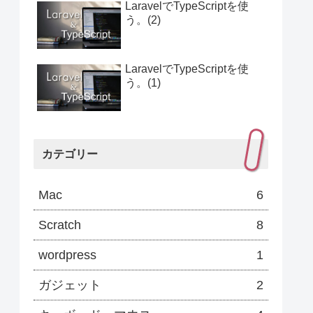
LaravelでTypeScriptを使
う。(2)
LaravelでTypeScriptを使
う。(1)
カテゴリー
Mac
6
Scratch
8
wordpress
1
ガジェット
2