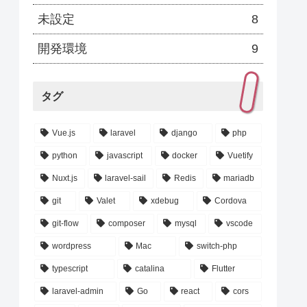
未設定
8
開発環境
9
タグ
Vue.js
laravel
django
php
python
javascript
docker
Vuetify
Nuxt.js
laravel-sail
Redis
mariadb
git
Valet
xdebug
Cordova
git-flow
composer
mysql
vscode
wordpress
Mac
switch-php
typescript
catalina
Flutter
laravel-admin
Go
react
cors