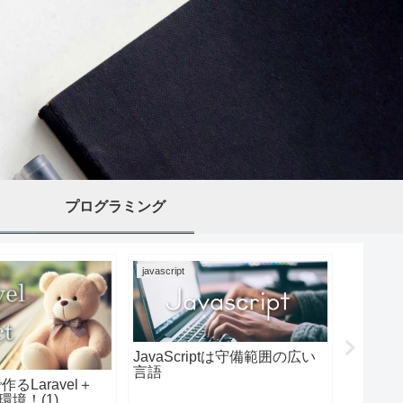
プログラミング
javascript
javascript
JavaScriptは守備範囲の広い
Macの
言語
ー入力
ilで作るLaravel＋
環境！(1)