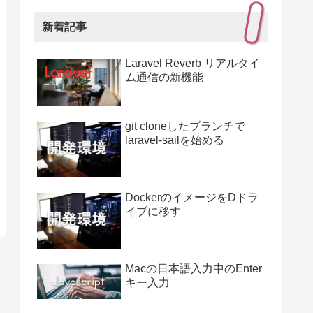
新着記事
Laravel Reverb リアルタイ
ム通信の新機能
git cloneしたブランチで
laravel-sailを始める
DockerのイメージをDドラ
イブに移す
Macの日本語入力中のEnter
キー入力