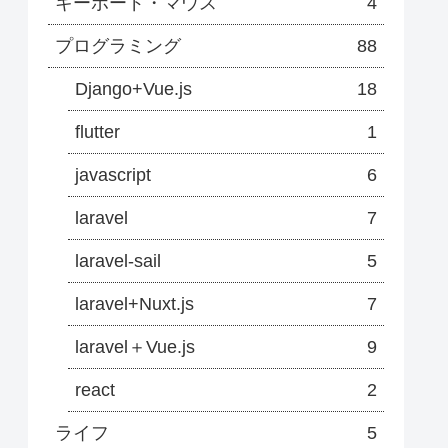
キーボード・マウス
4
プログラミング
88
Django+Vue.js
18
flutter
1
javascript
6
laravel
7
laravel-sail
5
laravel+Nuxt.js
7
laravel＋Vue.js
9
react
2
ライフ
5