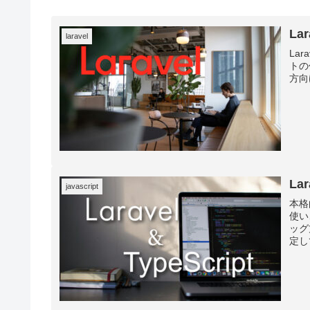
La
laravel
La
トの
方向
La
javascript
本格
使い
ッグ
定し