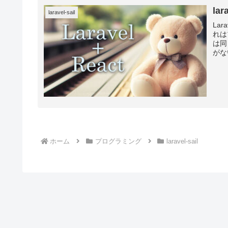
la
laravel-sail
La
れは
は同
がな
ホーム
プログラミング
laravel-sail