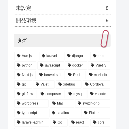
未設定
8
開発環境
9
タグ
Vue.js
laravel
django
php
python
javascript
docker
Vuetify
Nuxt.js
laravel-sail
Redis
mariadb
git
Valet
xdebug
Cordova
git-flow
composer
mysql
vscode
wordpress
Mac
switch-php
typescript
catalina
Flutter
laravel-admin
Go
react
cors