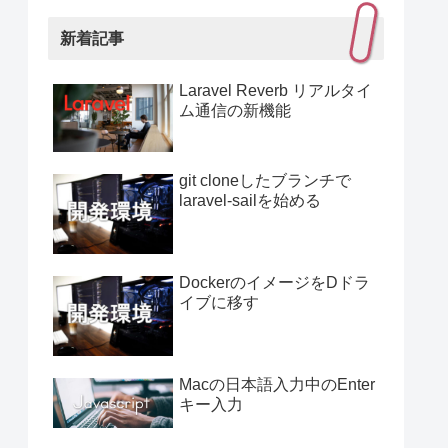
新着記事
Laravel Reverb リアルタイ
ム通信の新機能
git cloneしたブランチで
laravel-sailを始める
DockerのイメージをDドラ
イブに移す
Macの日本語入力中のEnter
キー入力