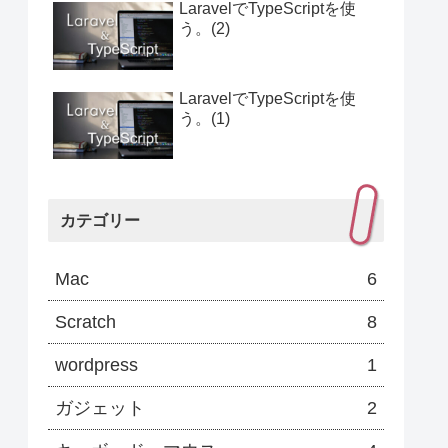
LaravelでTypeScriptを使
う。(2)
LaravelでTypeScriptを使
う。(1)
カテゴリー
Mac
6
Scratch
8
wordpress
1
ガジェット
2