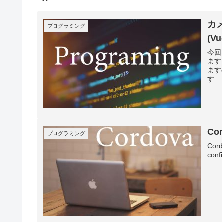
カ
プログラミング
(V
今回
ます
ます
す...
C
プログラミング
Cor
conf