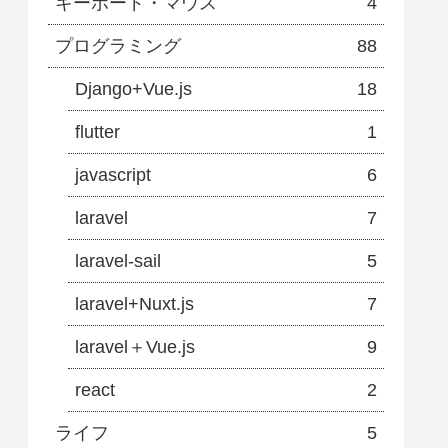
キーボード・マウス
4
プログラミング
88
Django+Vue.js
18
flutter
1
javascript
6
laravel
7
laravel-sail
5
laravel+Nuxt.js
7
laravel＋Vue.js
9
react
2
ライフ
5