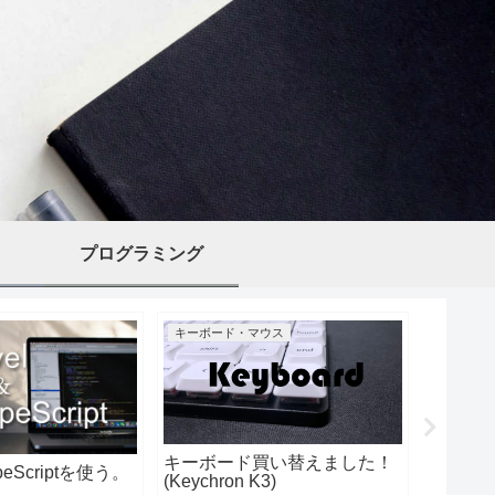
プログラミング
キーボード・マウス
キーボー
キーボード買い替えました！
キーボ
ypeScriptを使う。
(Keychron K3)
(Nuphy A