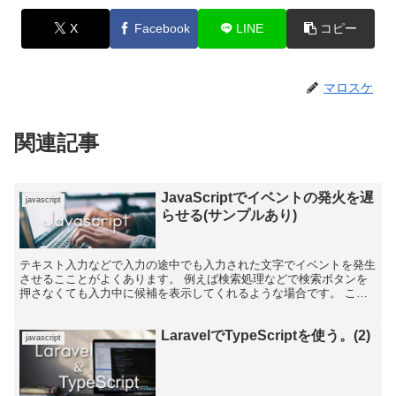
X
Facebook
LINE
コピー
マロスケ
関連記事
JavaScriptでイベントの発火を遅
javascript
らせる(サンプルあり)
テキスト入力などで入力の途中でも入力された文字でイベントを発生
させるこことがよくあります。 例えば検索処理などで検索ボタンを
押さなくても入力中に候補を表示してくれるような場合です。 これ
はKeyUpイベントなどでキーボードの入力を検知してイ...
LaravelでTypeScriptを使う。(2)
javascript