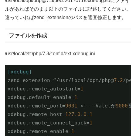
/usr/local/opt/php@7.3/pecl/20170718/xdebug.soにファイ
ルがあればそのまま以下のファイルに記述してください。
違っていればzend_extensionのパスを適宜修正します。
ファイルを作成
/usr/local/etc/php/7.3/conf.d/ext-xdebug.ini
[xdebug]
zend_extension
=“/usr/local/opt/php@
7.2
/pec
xdebug.remote_autostart
=
1
xdebug.default_enable
=
1
xdebug.remote_port
=
9001
 <——— Valetが
9000
番
xdebug.remote_host
=
127.0
.
0.1
xdebug.remote_connect_back
=
1
xdebug.remote_enable
=
1