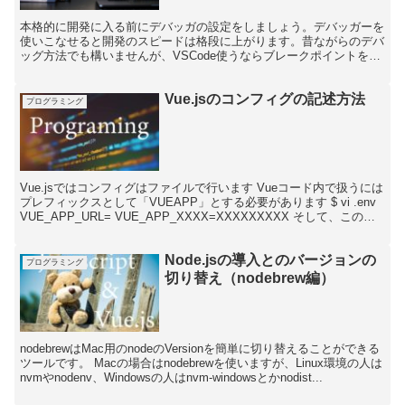
本格的に開発に入る前にデバッガの設定をしましょう。デバッガーを
使いこなせると開発のスピードは格段に上がります。昔ながらのデバ
ッグ方法でも構いませんが、VSCode使うならブレークポイントを設
定してステップ実行で変数の中を見ながらデバッグを行...
Vue.jsのコンフィグの記述方法
プログラミング
Vue.jsではコンフィグはファイルで行います Vueコード内で扱うには
プレフィックスとして「VUEAPP」とする必要があります $ vi .env
VUE_APP_URL= VUE_APP_XXXX=XXXXXXXXX そして、このコ
ンフ...
Node.jsの導入とのバージョンの
プログラミング
切り替え（nodebrew編）
nodebrewはMac用のnodeのVersionを簡単に切り替えることができる
ツールです。 Macの場合はnodebrewを使いますが、Linux環境の人は
nvmやnodenv、Windowsの人はnvm-windowsとかnodist...