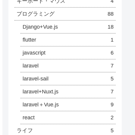
キーボード・マウス
4
プログラミング
88
Django+Vue.js
18
flutter
1
javascript
6
laravel
7
laravel-sail
5
laravel+Nuxt.js
7
laravel＋Vue.js
9
react
2
ライフ
5