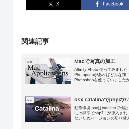
X
Facebook
関連記事
Macで写真の加工
Mac
Affinity Photo 使って
Photopsopがあればど
Photoshopを使っていましたが.
osx catalinaでp
Mac
動作環境 osxはcatalina
には標準でphp7.1が導入さ
ないためバージョンの切り替えが