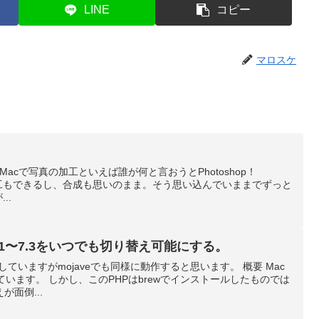
LINE
コピー
マロスケ
みました Macで写真の加工といえば誰が何と言おうとPhotoshop！
んな加工もできるし、合成も思いのまま。そう思い込んでいままでずっと
..
hpの7.1〜7.3をいつでも切り替え可能にする。
で検証していますがmojaveでも同様に動作すると思います。 概要 Mac
れています。 しかし、このPHPはbrewでインストールしたものでは
面倒...