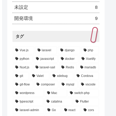
未設定
8
開発環境
9
タグ
Vue.js
laravel
django
php
python
javascript
docker
Vuetify
Nuxt.js
laravel-sail
Redis
mariadb
git
Valet
xdebug
Cordova
git-flow
composer
mysql
vscode
wordpress
Mac
switch-php
typescript
catalina
Flutter
laravel-admin
Go
react
cors