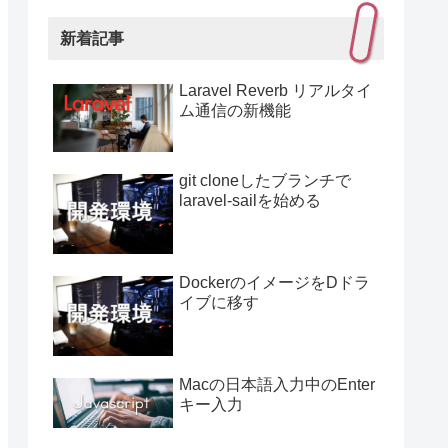
新着記事
Laravel Reverb リアルタイ
ム通信の新機能
git cloneしたブランチで
laravel-sailを始める
DockerのイメージをDドラ
イブに移す
Macの日本語入力中のEnter
キー入力