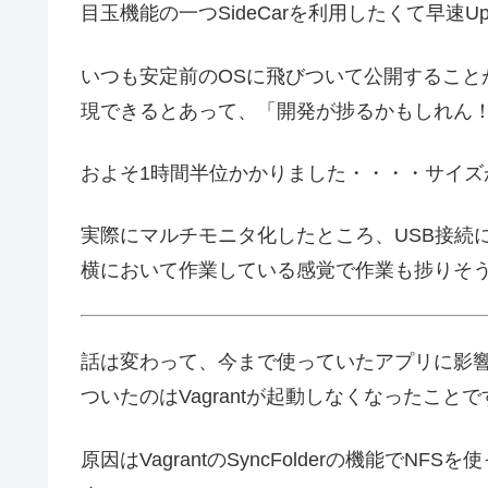
目玉機能の一つSideCarを利用したくて早速Up
いつも安定前のOSに飛びついて公開すること
現できるとあって、「開発が捗るかもしれん！」
およそ1時間半位かかりました・・・・サイ
実際にマルチモニタ化したところ、USB接続
横において作業している感覚で作業も捗りそ
話は変わって、今まで使っていたアプリに影
ついたのはVagrantが起動しなくなったこ
原因はVagrantのSyncFolderの機能で