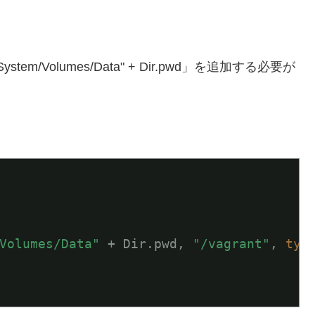
System/Volumes/Data" + Dir.pwd」を追加する必要が
Volumes/Data"
 + Dir.pwd, 
"/vagrant"
, 
typ