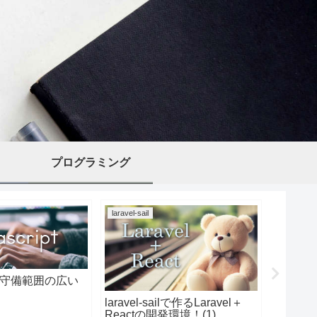
プログラミング
laravel-sail
javascript
ptは守備範囲の広い
Macの
ー入力
laravel-sailで作るLaravel＋
Reactの開発環境！(1)