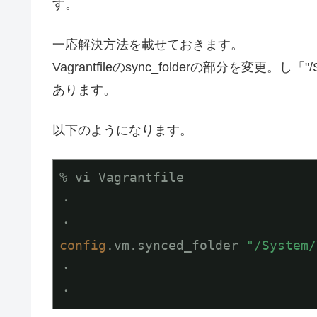
す。
一応解決方法を載せておきます。
Vagrantfileのsync_folderの部分を変更。し「"/
あります。
以下のようになります。
% vi Vagrantfile

・

config
.vm.synced_folder 
"/System/
・

・