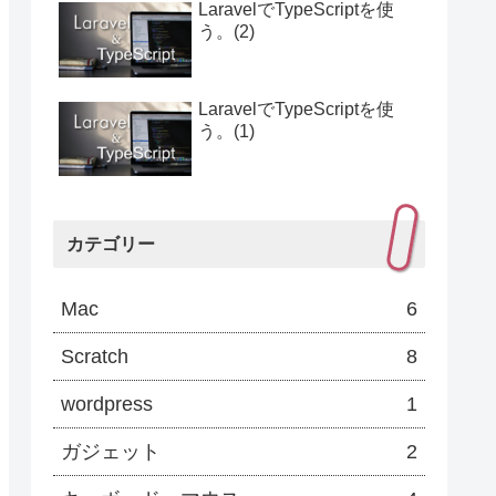
LaravelでTypeScriptを使
う。(2)
LaravelでTypeScriptを使
う。(1)
カテゴリー
Mac
6
Scratch
8
e
: 
"nfs"
wordpress
1
ガジェット
2