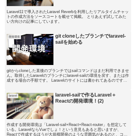
Laravel11で導入されたLaravel Reverbを利用したリアルタイムチャッ
トの作成方法をソースコートを載せて掲載。 とりあえず試してみた
い方向けの記事にしています。
git cloneしたブランチでlaravel-
開発環境
sailを始める
gitからcloneした直後のブランチではsailコマンドはまだ利用できませ
ん。取得したLaravelのブランチにlaravel-sailの環境を戻す、または作
成する場合の手順です。 Laravelのサイトには書かれてあるのです
が、よく質問...
laravel-sailで作るLaravel＋
laravel
Reactの開発環境！(2)
作成する開発環境は「Laravel-sail+React+React-router」を想定して
いる。LaravelならVueでしょ！という意見もあると思いますが、
Reactで作成するほうが大規模開発のような雰囲気があるのと、コン