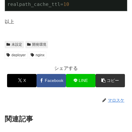
realpath_cache_ttl
=
10
以上
未設定
開発環境
deployer
nginx
シェアする
X
Facebook
LINE
コピー
マロスケ
関連記事