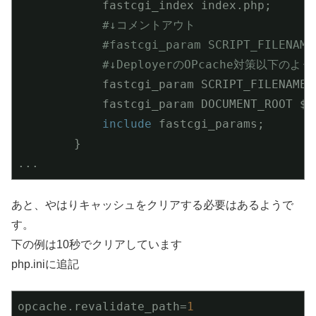
            fastcgi_index index.php;

#↓コメントアウト
#fastcgi_param SCRIPT_FILENAME
#↓DeployerのOPcache対策以下の
            fastcgi_param SCRIPT_FILENAME 
            fastcgi_param DOCUMENT_ROOT $re
include
 fastcgi_params;

        }

...
あと、やはりキャッシュをクリアする必要はあるようで
す。
下の例は10秒でクリアしています
php.iniに追記
opcache.revalidate_path
=
1