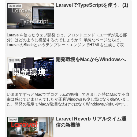
LaravelでTypeScriptを使う。(1)
javascript
Laravelを使ったウェブ開発では、フロントエンド（ユーザが見る部
分）はどのように構築するのでしょうか？ 単純なページならば、
LaravelのBladeというテンプレートエンジンでHTMLを生成して表示
することもありますが、見た目に動きの...
開発環境をMacからWindowsへ
開発環境
いままでずっとMacでプログラムの勉強してきました特にMacで不自
由は感じていませんでしたが正直Windowsも少し気になり始めいまし
た。開発の現場でMacが駄目なわけではなくWinddowsが使いやすく
なった！という噂が聞こえてきて気にな...
Laravel Reverb リアルタイム通
laravel
信の新機能