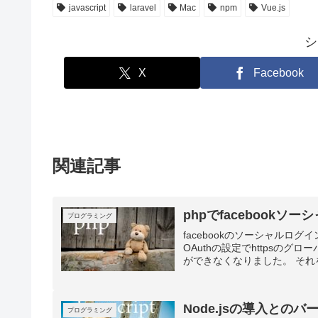
javascript
laravel
Mac
npm
Vue.js
シ
X
Facebook
関連記事
phpでfacebook
プログラミング
facebookのソーシャルログ
OAuthの設定でhttpsの
ができなくなりました。 それを
Node.jsの導入とのバ
プログラミング