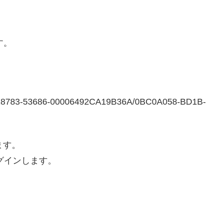
す。
18783-53686-00006492CA19B36A/0BC0A058-BD1B-
ます。
ログインします。