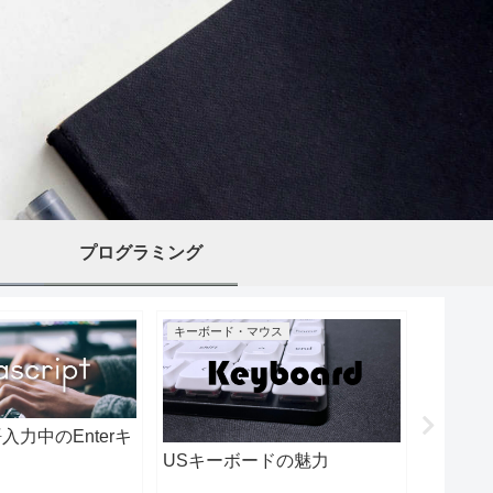
プログラミング
キーボード・マウス
laravel
入力中のEnterキ
USキーボードの魅力
laravel
React