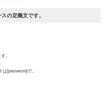
ースの定義文です。
します。
t
は[password]で。