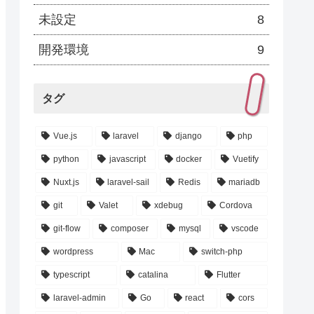
未設定
8
開発環境
9
タグ
Vue.js
laravel
django
php
python
javascript
docker
Vuetify
Nuxt.js
laravel-sail
Redis
mariadb
git
Valet
xdebug
Cordova
git-flow
composer
mysql
vscode
wordpress
Mac
switch-php
typescript
catalina
Flutter
laravel-admin
Go
react
cors