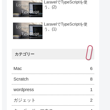
LaravelでTypeScriptを使
う。(2)
LaravelでTypeScriptを使
う。(1)
カテゴリー
Mac
6
Scratch
8
wordpress
1
ガジェット
2