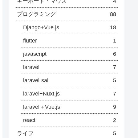
キーボード・マウス
4
プログラミング
88
Django+Vue.js
18
flutter
1
javascript
6
laravel
7
laravel-sail
5
laravel+Nuxt.js
7
laravel＋Vue.js
9
react
2
ライフ
5