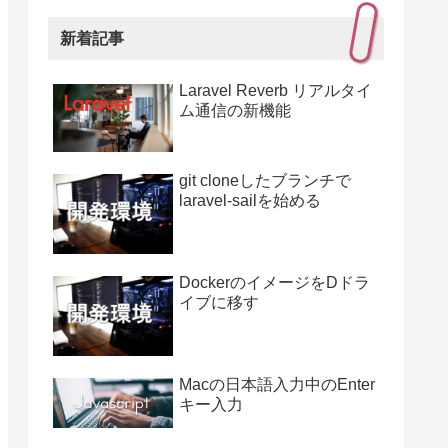
新着記事
Laravel Reverb リアルタイ
ム通信の新機能
git cloneしたブランチで
laravel-sailを始める
DockerのイメージをDドラ
イブに移す
Macの日本語入力中のEnter
キー入力