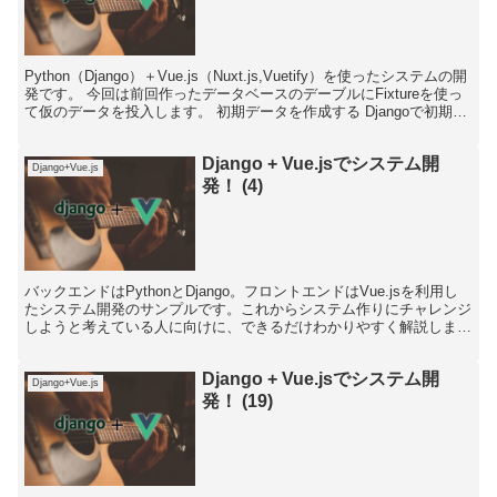
Python（Django）＋Vue.js（Nuxt.js,Vuetify）を使ったシステムの開
発です。 今回は前回作ったデータベースのデーブルにFixtureを使っ
て仮のデータを投入します。 初期データを作成する Djangoで初期デ
ータ...
Django + Vue.jsでシステム開
Django+Vue.js
発！ (4)
バックエンドはPythonとDjango。フロントエンドはVue.jsを利用し
たシステム開発のサンプルです。これからシステム作りにチャレンジ
しようと考えている人に向けに、できるだけわかりやすく解説しま
す。
Django + Vue.jsでシステム開
Django+Vue.js
発！ (19)