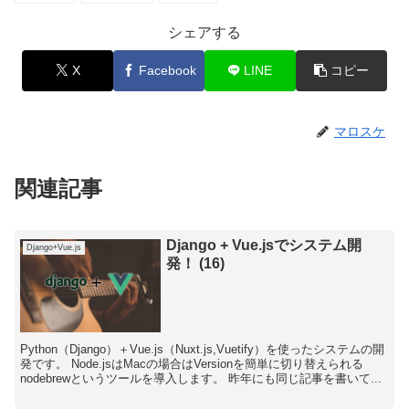
シェアする
X
Facebook
LINE
コピー
マロスケ
関連記事
Django + Vue.jsでシステム開
Django+Vue.js
発！ (16)
Python（Django）＋Vue.js（Nuxt.js,Vuetify）を使ったシステムの開
発です。 Node.jsはMacの場合はVersionを簡単に切り替えられる
nodebrewというツールを導入します。 昨年にも同じ記事を書いて...