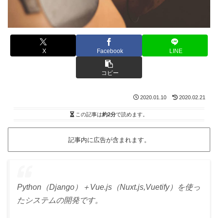
X
Facebook
LINE
コピー
2020.01.10
2020.02.21
この記事は
約2分
で読めます。
記事内に広告が含まれます。
Python（Django）＋Vue.js（Nuxt.js,Vuetify）を使っ
たシステムの開発です。