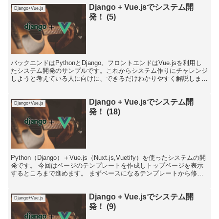
Django + Vue.jsでシステム開
Django+Vue.js
発！ (5)
バックエンドはPythonとDjango。フロントエンドはVue.jsを利用し
たシステム開発のサンプルです。これからシステム作りにチャレンジ
しようと考えている人に向けに、できるだけわかりやすく解説しま
す。
Django + Vue.jsでシステム開
Django+Vue.js
発！ (18)
Python（Django）＋Vue.js（Nuxt.js,Vuetify）を使ったシステムの開
発です。 今回はページのテンプレートを作成しトップページを表示
するところまで進めます。 まずベースになるテンプレートから修正
します。 defau...
Django + Vue.jsでシステム開
Django+Vue.js
発！ (9)