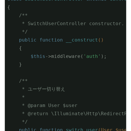
{

/**

     * SwitchUserController constructor.

     */
public
function
__construct
()
{

$this
->middleware(
'auth'
);

    }

/**

     * ユーザー切り替え

     *

     * 
@param
 User $user

     * 
@return
 \Illuminate\Http\RedirectRe
     */
public
function
switch_user
(User $user