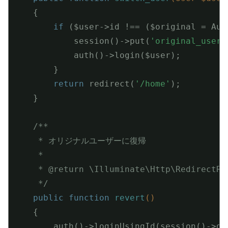
{

if
 ($user->id !== ($original = Aut
            session()->put(
'original_user'
            auth()->login($user);

        }

return
 redirect(
'/home'
);

    }

/**

     * オリジナルユーザーに復帰

     *

     * 
@return
 \Illuminate\Http\RedirectRe
     */
public
function
revert
()
{

        auth()->loginUsingId(session()->ge