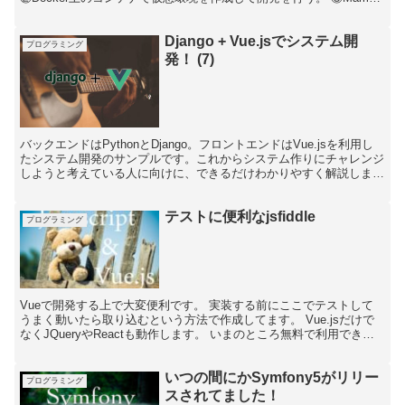
やValetなどMac上に環境を作成して開...
Django + Vue.jsでシステム開
プログラミング
発！ (7)
バックエンドはPythonとDjango。フロントエンドはVue.jsを利用し
たシステム開発のサンプルです。これからシステム作りにチャレンジ
しようと考えている人に向けに、できるだけわかりやすく解説しま
す。
テストに便利なjsfiddle
プログラミング
Vueで開発する上で大変便利です。 実装する前にここでテストして
うまく動いたら取り込むという方法で作成してます。 Vue.jsだけで
なくJQueryやReactも動作します。 いまのところ無料で利用できる
のでおすすめです。
いつの間にかSymfony5がリリー
プログラミング
スされてました！