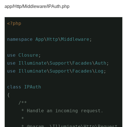
app/Http/Middleware/IPAuth.php
<?php
namespace
App
\
Http
\
Middleware
;

use
Closure
use
Illuminate
\
Support
\
Facades
\
Auth
use
Illuminate
\
Support
\
Facades
\
Log
;

class
IPAuth
{

/**

     * Handle an incoming request.

     *

     * 
@param
  \Illuminate\Http\Request  $r