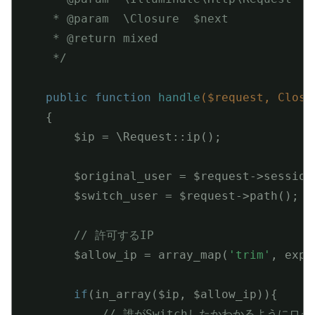
     * 
@param
  \Closure  $next

     * 
@return
 mixed

     */
public
function
handle
($request, Closu
{

        $ip = \Request::ip();

        $original_user = $request->session
        $switch_user = $request->path();

// 許可するIP
        $allow_ip = array_map(
'trim'
, expl
if
(in_array($ip, $allow_ip)){

// 誰がSwitchしたかわかるようにロ