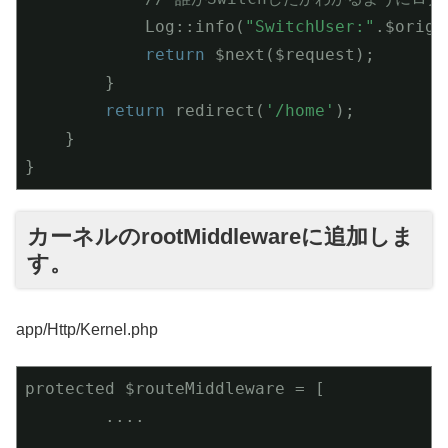
            Log::info(
"SwitchUser:"
.$origi
return
 $next($request);

        }

return
 redirect(
'/home'
);

    }

}
カーネルのrootMiddlewareに追加しま
す。
app/Http/Kernel.php
protected $routeMiddleware = [

        ....

        ....
