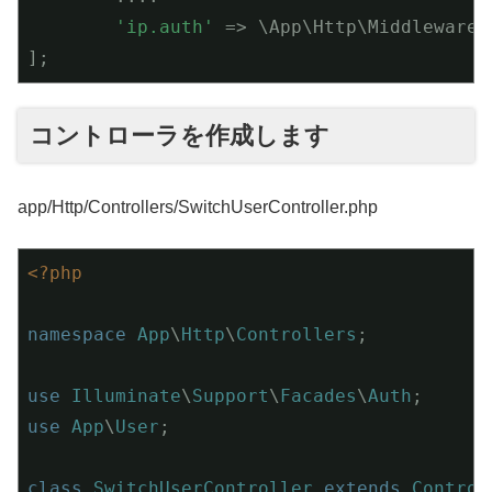
'ip.auth'
 => \App\Http\Middleware\
コントローラを作成します
app/Http/Controllers/SwitchUserController.php
<?php
namespace
App
\
Http
\
Controllers
;

use
Illuminate
\
Support
\
Facades
\
Auth
use
App
\
User
;

class
SwitchUserController
extends
Control