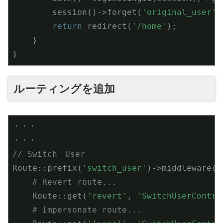
        session()->forget(
'original_user'
)
return
 redirect(
'/home'
);

    }

}
ルーティングを追加
・・・

// Switch　User
Route::prefix(
'switch_user'
)->middleware(
'
# Revert route...
    Route::get(
'revert'
, 
'SwitchUserContro
# Impersonate route...