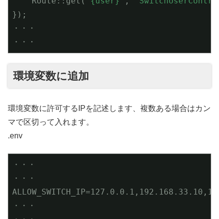
    Route::get(
'{user}'
, 
'SwitchUserContro
});

・・・

・・・
環境変数に追加
環境変数に許可するIPを記述します、複数ある場合はカン
マで区切って入れます。
.env
・・・

・・・

ALLOW_SWITCH_IP=127.0.0.1,192.168.33.10,192
・・・
