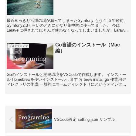
最近めっきり活躍の場が減ってしまったSymfony もう４,５年経前、
Symfony2.3くらいのときにかなり集中的に使ってました。 今は
Laravelに押されてほとんど使わなくなってしまいましたが、Laravel
はSymfonyをベースに...
Go言語のインストール（Mac
プログラミング
編）
Goのインストールと開発環境をVSCodeで作成します。 インストー
ル Homebrewを使いインストールします % brew install go 作業用デ
ィレクトリの作成 一般的にホームディレクトリにというディレクト
リを作成します。 %...
VSCode設定 setting.json サンプル